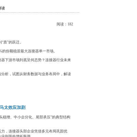
解读
阅读：
182
到“质”的跃迁。
以31%的份额稳居最大连接器单一市场。
接器下游市场到底呈何态势？连接器行业未来
与分析，试图从财务数据与业务布局中，解读
马太效应加剧
龙头稳增、中小企分化、尾部承压”的典型结构
活力，连接器头部企业凭借多元布局巩固优
企业则面临增长瓶颈。