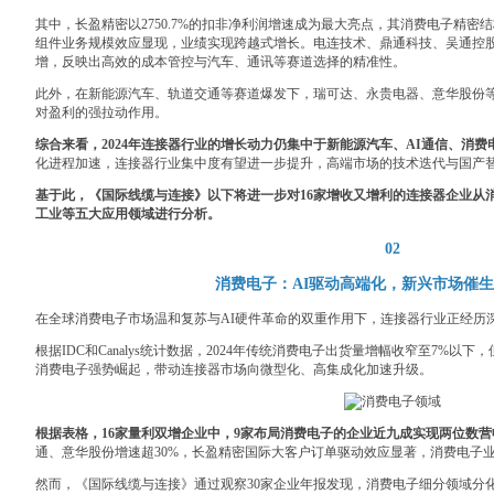
其中，长盈精密以2750.7%的扣非净利润增速成为最大亮点，其消费电子精密结
组件业务规模效应显现，业绩实现跨越式增长。电连技术、鼎通科技、吴通控
增，反映出高效的成本管控与汽车、通讯等赛道选择的精准性。
此外，在新能源汽车、轨道交通等赛道爆发下，瑞可达、永贵电器、意华股份
对盈利的强拉动作用。
综合来看，2024年连接器行业的增长动力仍集中于新能源汽车、AI通信、消
化进程加速，连接器行业集中度有望进一步提升，高端市场的技术迭代与国产
基于此，《国际线缆与连接》以下将进一步对16家增收又增利的连接器企业从
工业等五大应用领域进行分析。
02
消费电子：AI驱动高端化，新兴市场催
在全球消费电子市场温和复苏与AI硬件革命的双重作用下，连接器行业正经历
根据IDC和Canalys统计数据，2024年传统消费电子出货量增幅收窄至7%以
消费电子强势崛起，带动连接器市场向微型化、高集成化加速升级。
根据表格，16家量利双增企业中，9家布局消费电子的企业近九成实现两位数营
通、意华股份增速超30%，长盈精密国际大客户订单驱动效应显著，消费电子业务营收
然而，《国际线缆与连接》通过观察30家企业年报发现，消费电子细分领域分