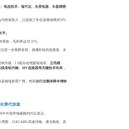
精密、电连技术、瑞可达、永贵电器、长盈精密
与研发投入，已连续三年在该领域维持50%
水平。
营收，毛利率达39.35%;
。通过进一步观察发现，鼎通科技的连接器、永
气架构升级、L3级自动驾驶落地等，
立讯精
线束铝代铜、48V连接器等关键技术布局，
接器领域前景广阔。然而
在行业整体降本增效
产化替代加速
美元，其中中国市场规模约95亿美元。
期，224G/448G高速传输、液冷散热、高