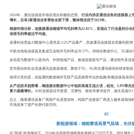
2024年，通信连接器市场呈现出积极的态势。
行业内涉及通信业务的连接器上
增长，仅有2家通信业务营收全面下滑，整体情况优于2023年。
根据年报分析，连接器通信领域平均毛利率为22.82%，呈现出了行业盈利分
信诺毛利率超过平均值。
鼎通科技受益AI数据中心需求及112G产品量产，高速通讯连接器实现量利双增，毛
中航光电电连接器及集成互连组件毛利率达39.37%，持续在数据中心、5G基站
金信诺为数据中心提供内、外部线端产品、板端连接器等产品，通信组件及连接器
意华股份则在在高速通讯连接器领域，聚焦于5G、6G和光通讯模块的研发制造
值得注意的是，创益通的数据储存互联产品及陕西华达的低频/射频连接器虽营收
从产品技术趋势看，铜连接在数据中心中短距高速互连占优，硅光、LPO等光连
算力基建增长。
AI对连接器信号密度、完整性、散热等要求提升，催生高速I/
总之，随着通讯设备厂商国产化进度加快，纯国产连接器厂商进入服务器领域
市场迎来了国产化替代新空间。
05
新能源领域：储能赛道高景气延续，光伏
在“双碳”政策驱动下，2024年全国新型储能装机规模达7376万千瓦，同比增长