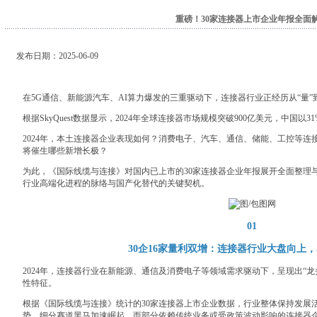
重磅！30家连接器上市企业年报全面
发布日期：2025-06-09
在5G通信、
新能源汽车
、AI算力爆发的三重驱动下，
连接器
行业正经历从“量”
根据SkyQuest数据显示，2024年全球连接器市场规模突破900亿美元，中国
2024年，本土连接器企业表现如何？
消费电子
、汽车、通信、储能、工控等连
将催生哪些新增长极？
为此，《国际线缆与连接》对国内已上市的30家连接器企业年报展开全面整理
行业高端化进程的脉络与国产化替代的关键契机。
01
30企16家量利双增：
连接器行业大盘向上，
2024年，连接器行业在新能源、通信及消费电子等领域需求驱动下，呈现出“
性特征。
根据《国际线缆与连接》统计的30家连接器上市企业数据，行业整体保持发展
势，细分赛道黑马加速崛起，而部分依赖传统业务或受政策波动影响的连接器