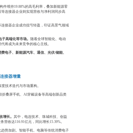
构件维持19.88%的高毛利率，叠加新能源零
股等连接器企业则实现营收与净利润同步高
等连接器企业成功扭亏转盈，印证高景气领域
费电子高端化等市场。
随着全球智能化、电动
替代将成为未来竞争的核心主线。
消费电子、新能源汽车、通信、光伏/储能、
生连接器增量
深度技术迭代与市场重构。
下，但折叠屏手机、AI穿戴设备等高端创新品类
收增长。
其中，电连技术、珠城科技、创益
达116.91亿元，同比增长15.39%。
化趋势加剧。智能手机、电脑等传统消费电子