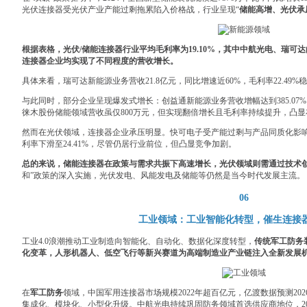
光伏连接器受光伏产业产能过剩拖累陷入价格战，行业呈现“
储能高增、光伏承
根据表格，光伏/储能连接器行业平均毛利率为19.10%，其中中航光电、瑞
连接器企业均实现了不同程度的营收增长。
具体来看，瑞可达新能源业务营收21.8亿元，同比增速近60%，毛利率22.49%
与此同时，部分企业呈现爆发式增长：创益通新能源业务营收增幅达到385.07%
徕木股份储能领域营收虽仅800万元，但实现翻倍增长且毛利率持续提升，凸
然而在光伏领域，连接器企业承压明显。快可电子受产能过剩与产品同质化影响，光
利率下滑至24.41%，尽管仍居行业前位，但凸显竞争加剧。
总的来说，储能连接器在政策与需求共振下高速增长，光伏领域则需通过技术
和”政策的深入实施，光伏发电、风能发电及储能等仍然是当今时代发展主流。
06
工业领域：工业智能化转型，催生连接
工业4.0浪潮推动工业制造向智能化、自动化、数据化深度转型，
传统军工防务
化变革，人形机器人、低空飞行等新兴赛道为高端制造业产业链注入全新发展
在
军工防务
领域，中国军用连接器市场规模2022年超百亿元，亿渡数据预测2026
集成化、模块化、小型化升级。中航光电持续巩固防务领域首选供应商地位，20