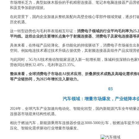
市场增长乏力，典型如徕木股份的手机精密连接器、笔记本电脑连接器产品营
和及竞争加剧的现状。
在此背景下，国内企业加速从整机装配向高壁垒核心零部件领域突破，逐步打
历史机遇。
这一转型趋势也与毛利率表现相互印证：
消费电子领域的行业平均毛利率为25
平均线。这些企业的主要增长点集中于射频连接器、消费电子及家电连接器等高
具体来看，在终端产品轻薄化、多功能化的持续驱动下，消费电子市场催生出
空间。例如电连技术通过技术升级占据优势，其射频连接器及组件产品实现营收同比增
与此同时，5G与AI技术推动智能家居进入新一轮增长期，珠城科技深耕白色
营收同比增长32.49%，毛利率达25.35%。
整体来看，全球消费电子市场在AI技术应用、折叠屏技术成熟及高端化需求推
等产业链协同，为2025年增长注入新动力。
03
汽车领域：增量市场爆发，产业链降本
2024年，全球汽车产业加速向电动化、智能化转型，国内新能源汽车全年销量达12
连接器市场迎来结构性机遇。
相比于燃油汽车，新能源乘用车连接器价值达3000-5000元/车，较燃油车提升3倍以
压化、智能化需求驱动行业增量市场爆发。