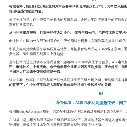
根据表格，8家量利双增企业的汽车业务平均营收增速达41.77%，其中立讯
等5家企业增速超均值。
值得关注的是，作为消费电子龙头的立讯精密，通过近年对汽车业务的持续收购
左右的营收增长。
从毛利率维度观察，行业平均值为24.94%，仅有中航光电、电连技术超过平均
电连技术在国内外头部Tier1客户的供应份额稳步提升，实现汽车连接器14.61亿的
中航光电则持续巩固车载高压互连优势，并拓展智能网联与Busbar业务空间
贵电器、凯中精密毛利率呈上涨趋势。
当前技术演进正驱动市场格局变化：随着800V/1000V高压平台普及、48V电
密、电连技术、中航光电、永贵电器等企业正加强高压连接器、液冷超充、低压
与国际大厂加速争夺高端市场份额。
综合来看，汽车技术跃迁与国产替代共同催生千亿级市场空间，新能源汽车连
的背景下，企业如何实现更大程度的量价同升将成为长远发展的关键。
04
通信领域：AI算力驱动高壁垒突破，国
根据Bishop&Associates预测，2025年全球通信连接器市场规模将达215亿
在AI算力需求爆发与通信网络升级的双重催化下，高速连接器市场进入超速增长周
速铜缆、光模块等技术迭代与架构变革正重塑连接器行业格局。