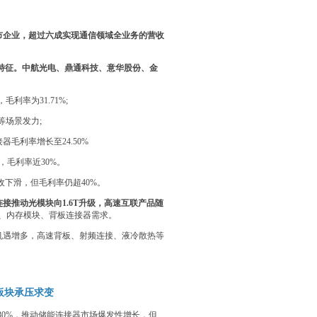
市企业，超过六成实现通信领域全业务的营收
化特征。中航光电、鼎通科技、意华股份、金
利率为31.71%;
等场景发力;
毛利率增长至24.50%
，毛利率近30%。
下滑，但毛利率仍超40%。
接推动光模块向1.6T升级，高速互联产品随
O、内存模块、背板连接器需求。
机遇增多，高速背板、射频连接、液冷散热等
板块承压求变
130%，推动储能连接器市场爆发性增长，但