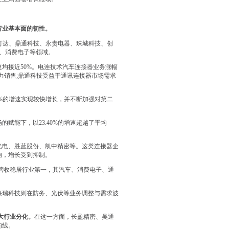
行业基本面的韧性。
瑞可达、鼎通科技、永贵电器、珠城科技、创
、消费电子等领域。
均接近50%。电连技术汽车连接器业务涨幅
助力销售;鼎通科技受益于通讯连接器市场需求
7%的增速实现较快增长，并不断加强对第二
赋能下，以23.40%的增速超越了平均
光电、胜蓝股份、凯中精密等。这类连接器企
响，增长受到抑制。
元营收稳居行业第一，其汽车、消费电子、通
兴瑞科技则在防务、光伏等业务调整与需求波
大行业分化。
在这一方面，长盈精密、吴通
均线。