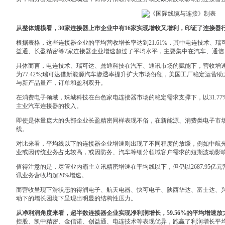
从整体规模看，30家连接器上市企业中有16家实现增收又增利，印证了连接器
根据表格，这些连接器企业的平均营收增长率达到21.61%，其中电连技术、
益通、长盈精密等7家连接器企业增速超过了平均水平，主要集中在汽车、通信
具体而言，电连技术、瑞可达、鼎通科技在汽车、通讯市场的赋能下，营收增速
为77.42%;瑞可达借新能源汽车渗透率提升扩大市场份额，美国工厂稳定运营
与新产品量产，订单和盈利双升。
在消费电子领域，珠城科技在白色家电连接器市场的稳定需求支撑下，以31.7
主业汽车连接器的投入。
即使是体量庞大的头部企业长盈精密同样表现不俗，在新能源、消费类电子市场的
线。
对比来看，平均线以下的连接器企业增速则出现了不同程度的放缓，例如中航
业或因传统业务占比较高，或因防务、汽车等细分领域客户需求的短期波动影
值得注意的是，尽管业内霸主立讯精密增速在平均线以下，但仍以2687.95亿
讯业务营收均超20%增速。
而营收呈现下滑状态的得润电子、航天电器、快可电子、陕西华达、富士达、
动下的增长困境下呈现出明显的结构性压力。
从净利润角度来看，超半数连接器企业实现净利润增长，59.56%的平均增速放
控股、凯中精密、金信诺、创益通、电连技术等表现优异，跑赢了利润增长平