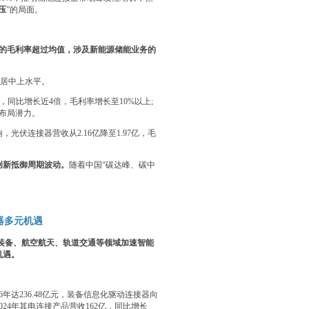
压
”的局面。
可达的毛利率超过均值，涉及新能源储能业务的
稳居中上水平。
，同比增长近4倍，毛利率增长至10%以上;
显布局潜力。
伏连接器营收从2.16亿降至1.97亿，毛
创新抵御周期波动。
随着中国“碳达峰、碳中
器多元机遇
装备、航空航天、轨道交通等领域加速智能
机遇。
年达236.48亿元，装备信息化驱动连接器向
24年其电连接产品营收162亿，同比增长