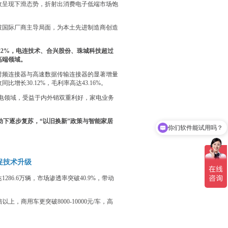
收呈现下滑态势，折射出消费电子低端市场饱
破国际厂商主导局面，为本土先进制造商创造
.22%，电连技术、合兴股份、珠城科技超过
端领域。​
射频连接器与高速数据传输连接器的显著增量
长30.12%，毛利率高达43.16%。
家电领域，受益于内外销双重利好，家电业务
你们软件能试用吗？
动下逐步复苏，“以旧换新”政策与智能家居
能给我发点资料吗？
促技术升级
86.6万辆，市场渗透率突破40.9%，带动
上，商用车更突破8000-10000元/车，高